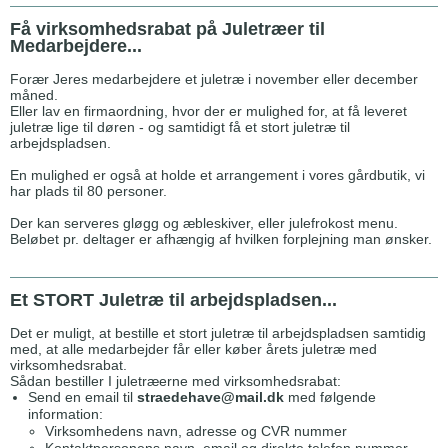
Få virksomhedsrabat på Juletræer til
Medarbejdere...
Forær Jeres medarbejdere et juletræ i november eller december
måned.
Eller lav en firmaordning, hvor der er mulighed for, at få leveret
juletræ lige til døren - og samtidigt få et stort juletræ til
arbejdspladsen.
En mulighed er også at holde et arrangement i vores gårdbutik, vi
har plads til 80 personer.
Der kan serveres gløgg og æbleskiver, eller julefrokost menu.
Beløbet pr. deltager er afhængig af hvilken forplejning man ønsker.
Et STORT Juletræ til arbejdspladsen...
Det er muligt, at bestille et stort juletræ til arbejdspladsen samtidig
med, at alle medarbejder får eller køber årets juletræ med
virksomhedsrabat.
Sådan bestiller I juletræerne med virksomhedsrabat:
Send en email til
straedehave@mail.dk
med følgende
information:
Virksomhedens navn, adresse og CVR nummer