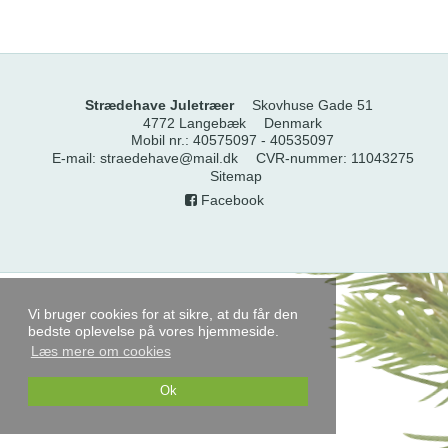
Strædehave Juletræer
Skovhuse Gade 51
4772 Langebæk
Denmark
Mobil nr.
:
40575097 - 40535097
E-mail
:
straedehave@mail.dk
CVR-nummer
:
11043275
Sitemap
Facebook
Vi bruger cookies for at sikre, at du får den
bedste oplevelse på vores hjemmeside.
Læs mere om cookies
Ok